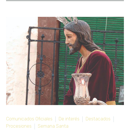
By bandaelevacion
Comunicados Oficiales
De interés
Destacados
Procesiones
Semana Santa